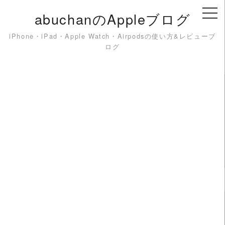
Skip
abuchanのAppleブログ
to
content
iPhone・iPad・Apple Watch・Airpodsの使い方&レビューブ
ログ