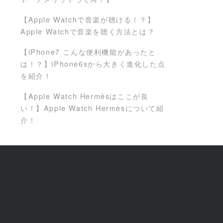
【Apple Watchで音楽が聴ける！？】
Apple Watchで音楽を聴く方法とは？
【iPhone7 こんな便利機能があったと
は！？】iPhone6sから大きく進化した点
を紹介！
【Apple Watch Hermèsはここが良
い！】Apple Watch Hermèsについて紹
介！