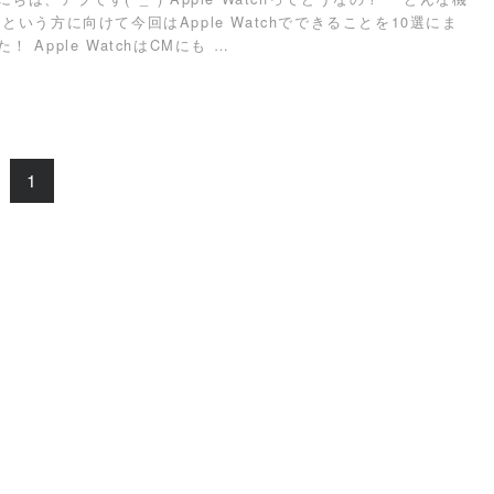
という方に向けて今回はApple Watchでできることを10選にま
 Apple WatchはCMにも …
1