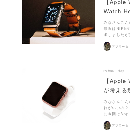
【Apple
Watch
READ MORE
みなさんこんに
最近はNIK
ボしましたが実際
アブラーダ
機能・比較
【Apple
が考える
READ MORE
みなさんこんに
れがいいの？ 
に今回はApp
アブラーダ