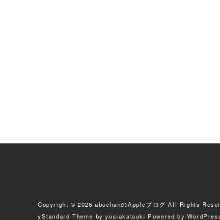
Copyright © 2026
abuchanのAppleブログ
All Rights Rese
yStandard Theme
by
yosiakatsuki
Powered by
WordPres