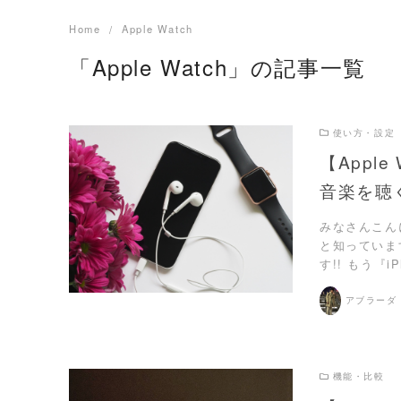
Home
Apple Watch
「Apple Watch」の記事一覧
使い方・設定
【Apple
音楽を聴
READ MORE
みなさんこんに
と知っています
す!! もう『iP
アブラーダ
機能・比較