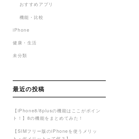
おすすめアプリ
機能・比較
iPhone
健康・生活
未分類
最近の投稿
【iPhone8/8plusの機能はここがポイン
ト！】8の機能をまとめてみた！
【SIMフリー版のiPhoneを使うメリッ
ト・デメリットって何？】