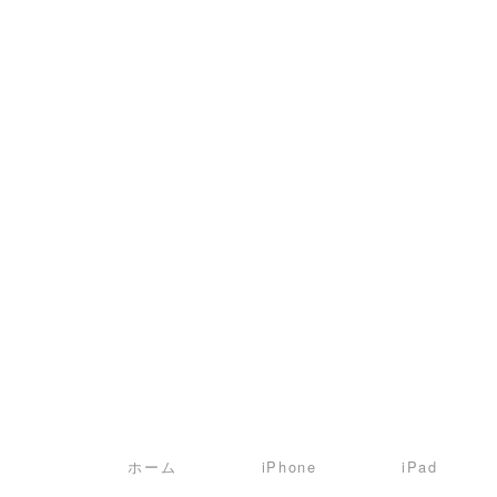
Skip
to
content
ホーム
iPhone
iPad