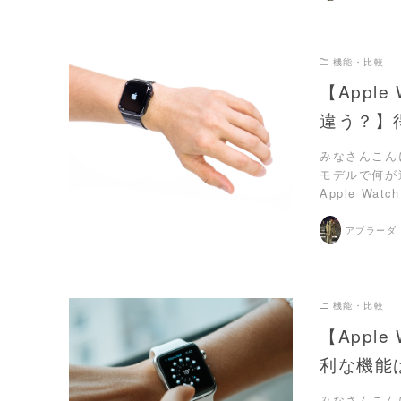
機能・比較
【Apple
違う？】
READ MORE
みなさんこんにち
モデルで何が
Apple Watc
アブラーダ
機能・比較
【Appl
利な機能
READ MORE
みなさんこんに