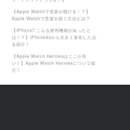
【Apple Watchで音楽が聴ける！？】
Apple Watchで音楽を聴く方法とは？
【iPhone7 こんな便利機能があったと
は！？】iPhone6sから大きく進化した点
を紹介！
【Apple Watch Hermèsはここが良
い！】Apple Watch Hermèsについて紹
介！