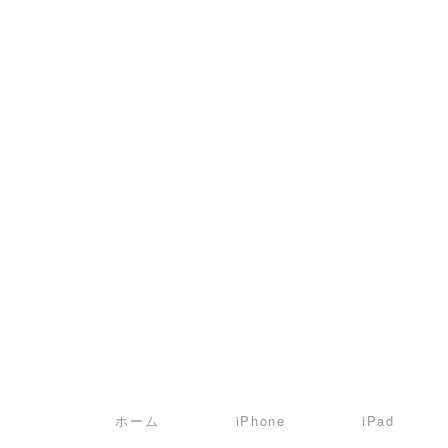
Skip
to
content
ホーム
iPhone
iPad