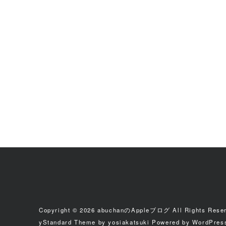
Copyright © 2026
abuchanのAppleブログ
All Rights Rese
yStandard Theme
by
yosiakatsuki
Powered by
WordPres