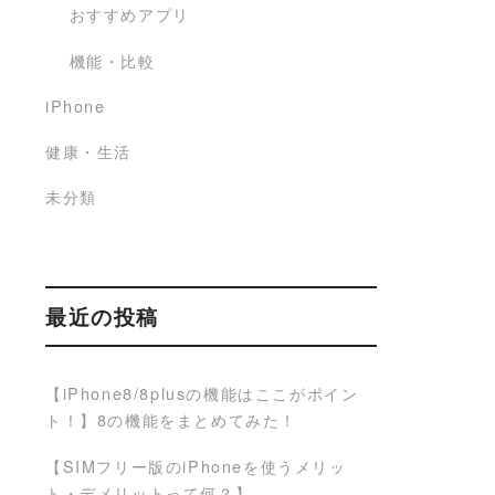
おすすめアプリ
機能・比較
iPhone
健康・生活
未分類
最近の投稿
【iPhone8/8plusの機能はここがポイン
ト！】8の機能をまとめてみた！
【SIMフリー版のiPhoneを使うメリッ
ト・デメリットって何？】