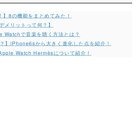
ント！】8の機能をまとめてみた！
ト・デメリットって何？】
ple Watchで音楽を聴く方法とは？
！？】iPhone6sから大きく進化した点を紹介！
Apple Watch Hermèsについて紹介！