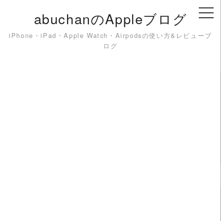
Skip
abuchanのAppleブログ
to
content
iPhone・iPad・Apple Watch・Airpodsの使い方&レビューブ
ログ