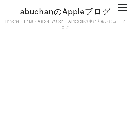
Skip
abuchanのAppleブログ
to
content
iPhone・iPad・Apple Watch・Airpodsの使い方&レビューブ
ログ