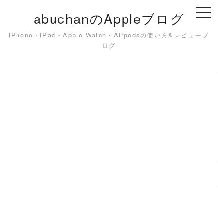
Skip
abuchanのAppleブログ
to
content
iPhone・iPad・Apple Watch・Airpodsの使い方&レビューブ
ログ