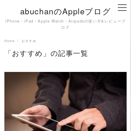
Skip
abuchanのAppleブログ
to
content
iPhone・iPad・Apple Watch・Airpodsの使い方&レビューブ
ログ
Home
おすすめ
「おすすめ」の記事一覧
READ MORE