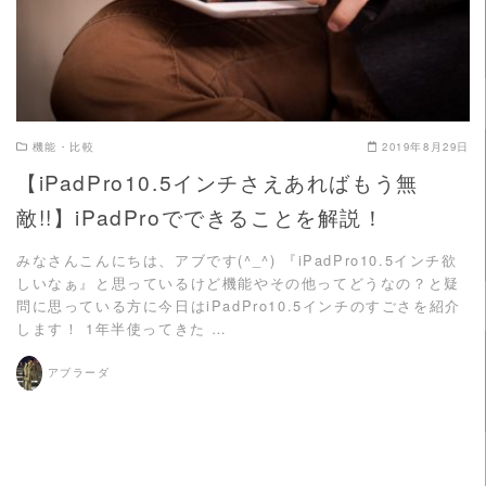
機能・比較
2019年8月29日
【iPadPro10.5インチさえあればもう無
敵!!】iPadProでできることを解説！
みなさんこんにちは、アブです(^_^) 『iPadPro10.5インチ欲
しいなぁ』と思っているけど機能やその他ってどうなの？と疑
問に思っている方に今日はiPadPro10.5インチのすごさを紹介
します！ 1年半使ってきた …
アブラーダ