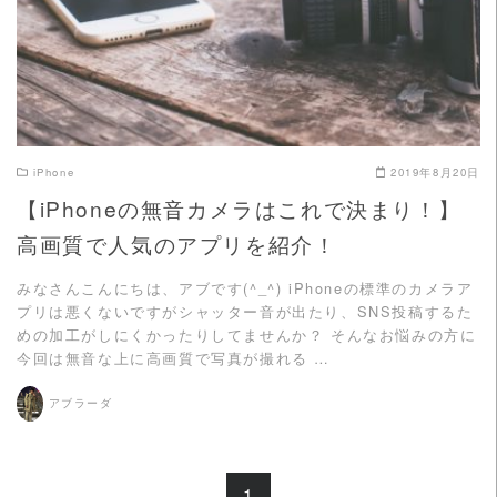
iPhone
2019年8月20日
【iPhoneの無音カメラはこれで決まり！】
高画質で人気のアプリを紹介！
みなさんこんにちは、アブです(^_^) iPhoneの標準のカメラア
プリは悪くないですがシャッター音が出たり、SNS投稿するた
めの加工がしにくかったりしてませんか？ そんなお悩みの方に
今回は無音な上に高画質で写真が撮れる …
アブラーダ
1