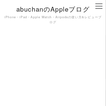
Skip
abuchanのAppleブログ
to
content
iPhone・iPad・Apple Watch・Airpodsの使い方&レビューブ
ログ